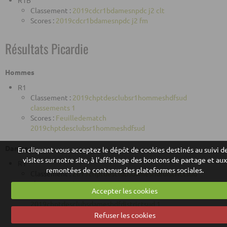
R1B
Classement :
2019cdcr1bdamesnpdc j2 clt
Scores :
2019cdcr1bdamesnpdc j2 fm
Résultats Picardie
Hommes
R1
Classement :
2019chptdesclubsr1hommeshdfsud
classements 1
Scores :
Feuilledematch
2019chptdesclubsr1hommeshdfsud
Dames
En cliquant vous acceptez le dépôt de cookies destinés au suivi d
visites sur notre site, à l'affichage des boutons de partage et aux
R1
remontées de contenus des plateformes sociales.
Classement :
2019chptdesclubsdameshdfdistrictsud
classements 1
Accepter les cookies
Scores :
Feuilledematch
2019chptdesclubsdameshdfdistrictsud 1
Refuser les cookies