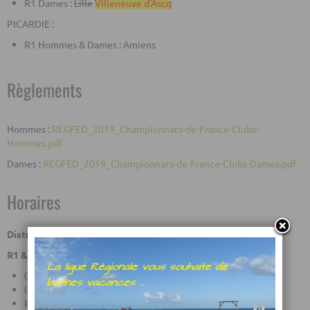
R1 Dames :
Lille
Villeneuve d'Ascq
PICARDIE :
R1 Hommes & Dames : Amiens
Règlements
Hommes :
REGFED_2019_Championnats-de-France-Clubs-
Hommes.pdf
Dames :
REGFED_2019_Championnats-de-France-Clubs-Dames.pdf
Horaires
District NPDC
R1 & R2 Hommes - poules de 8
08h15 : Boules d'essai
08h30 : Compétition 4 parties
Reconditionnement & déjeuner