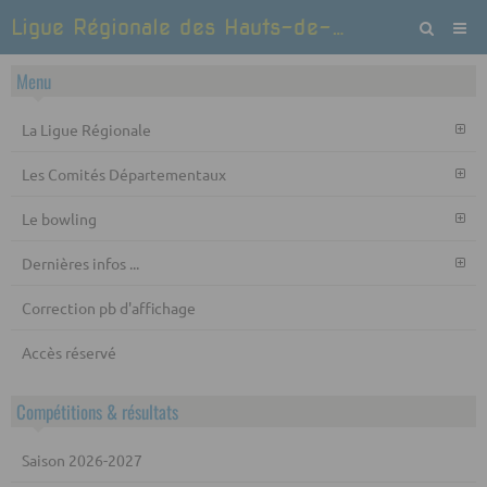
Ligue Régionale des Hauts-de-France de Bowling et Sports de quilles
Menu
La Ligue Régionale
Les Comités Départementaux
Le bowling
Dernières infos ...
Correction pb d'affichage
Accès réservé
Compétitions & résultats
Saison 2026-2027