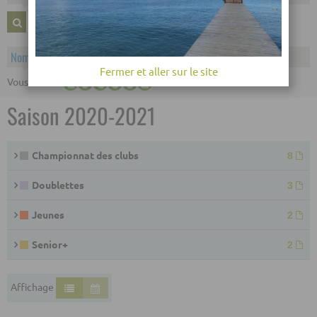
OK
Nombre de visiteurs
Fermer et aller sur le site
ème
Vous êtes le
visiteur
Saison 2020-2021
Championnat des clubs
8
Doublettes
3
Jeunes
2
Senior+
2
Affichage