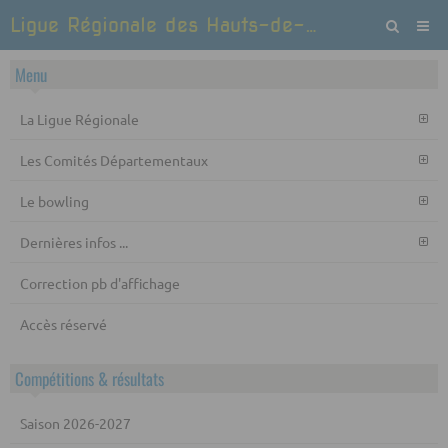
Ligue Régionale des Hauts-de-France de Bowling et Sports de quilles
Menu
La Ligue Régionale
Les Comités Départementaux
Le bowling
Dernières infos ...
Correction pb d'affichage
Accès réservé
Compétitions & résultats
Saison 2026-2027