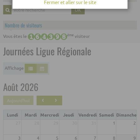
Fermer et aller sur le site
OK
Nombre de visiteurs
ème
Vous êtes le
visiteur
Journées Ligue Régionale
Affichage
Août 2026
‹
›
Aujourd'hui
Lundi
Mardi
Mercredi
Jeudi
Vendredi
Samedi
Dimanche
27
28
29
30
31
1
2
3
4
5
6
7
8
9