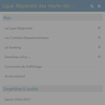
Ligue Régionale des Hauts-de-France de Bowling et Sports de quilles
Menu
La Ligue Régionale
Les Comités Départementaux
Le bowling
Dernières infos ...
Correction pb d'affichage
Accès réservé
Compétitions & résultats
Saison 2026-2027