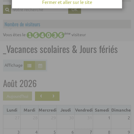
Fermer et aller sur le site
OK
Nombre de visiteurs
ème
Vous êtes le
visiteur
_Vacances scolaires & Jours fériés
Affichage
Août 2026
‹
›
Aujourd'hui
Lundi
Mardi
Mercredi
Jeudi
Vendredi
Samedi
Dimanche
27
28
29
30
31
1
2
3
4
5
6
7
8
9