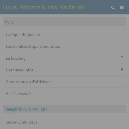
Ligue Régionale des Hauts-de-France de Bowling et Sports de quilles
Menu
La Ligue Régionale
Les Comités Départementaux
Le bowling
Dernières infos ...
Correction pb d'affichage
Accès réservé
Compétitions & résultats
Saison 2026-2027