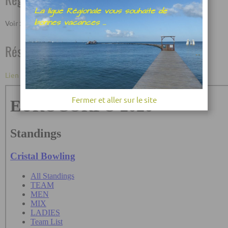
Voir :
https://bec.org.uk/wittelsheim-2026/
Résultats
Lien Lexer
Fermer et aller sur le site