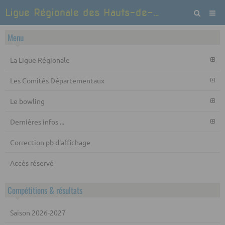
Ligue Régionale des Hauts-de-France de Bowling et Sports de quilles
Menu
La Ligue Régionale
Les Comités Départementaux
Le bowling
Dernières infos ...
Correction pb d'affichage
Accès réservé
Compétitions & résultats
Saison 2026-2027